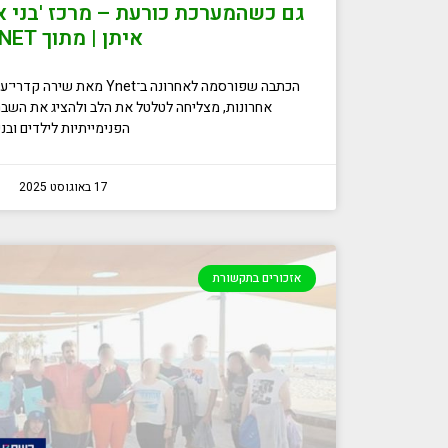
גם כשהמערכת כורעת – מרכז 'בני א
איתן | מתוך YNET
הכתבה שפורסמה לאחרונה ב־Ynet
אחרונות, מצליחה לטלטל את הלב ולהציג את השב
הפנימייתיות לילדים ובני
17 באוגוסט 2025
אזכורים בתקשורת