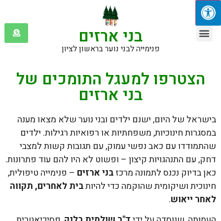
בני ארזים
שולמית בלנק
אזכורים בתקשורת
פנימייה לבני נוער בראשון לציון
הצטרפו למעגל התומכים של
בני ארזים
בישראל של היום, ישנם ילדים ובני נוער שלא מצאו מענה
במסגרות חינוכיות, משפחתיות או רפואיות רגילות. ילדים
שהתמודדו עם כאב נפשי עמוק, עם תגובות קשות למצבי
דחק, עם התנהגויות קיצון – ופשוט לא היו להם עוד פתרונות.
כאן בדיוק נכנס לתמונה מרכז
בני ארזים
– פנימייה טיפולית,
חינוכית ושיקומית שהוקמה כדי להיות
בית לאחרים, תקווה
לאחר ייאוש
.
העמותה, שנוסדה על ידי
ד"ר שולמית בלנק
, פסיכיאטרית